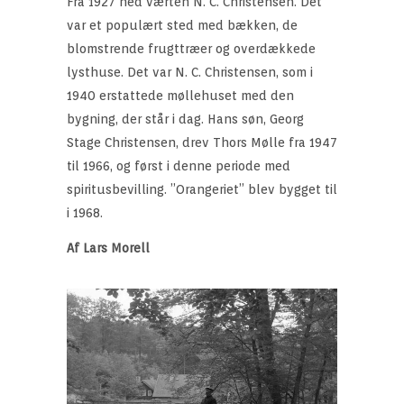
Fra 1927 hed værten N. C. Christensen. Det
var et populært sted med bækken, de
blomstrende frugttræer og overdækkede
lysthuse. Det var N. C. Christensen, som i
1940 erstattede møllehuset med den
bygning, der står i dag. Hans søn, Georg
Stage Christensen, drev Thors Mølle fra 1947
til 1966, og først i denne periode med
spiritusbevilling. ”Orangeriet” blev bygget til
i 1968.
Af Lars Morell