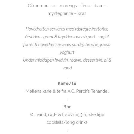
Citronmousse – marengs – lime – bær –
myntegranite – knas
Hovedretten serveres med råstegte kartofler,
årstidens grønt & kryddersauce à part
– og til
forret & hovedret serveres surdejsbrød & græsk
yoghurt
Under middagen hvidvin, rødvin, dessertvin, øl &
vand
.
Kaffe/te
Møllens kaffe & te fra A.C. Perch’s Tehandel
.
Bar
Øl, vand, rød- & hvidvine, 3 forskellige
cocktails/long drinks
.