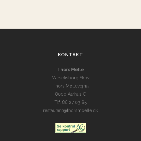
KONTAKT
Thors Mølle
Marselisborg Skov
Thors Møllevej 15
8000 Aarhus C
Tlf. 86 27 03 85
restaurant@thorsmoelle.dk