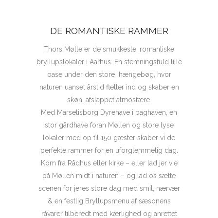
DE ROMANTISKE RAMMER
Thors Mølle er de smukkeste, romantiske
bryllupslokaler i Aarhus. En stemningsfuld lille
oase under den store hængebøg, hvor
naturen uanset årstid fletter ind og skaber en
skøn, afslappet atmosfære.
Med Marselisborg Dyrehave i baghaven, en
stor gårdhave foran Møllen og store lyse
lokaler med op til 150 gæster skaber vi de
perfekte rammer for en uforglemmelig dag.
Kom fra Rådhus eller kirke – eller lad jer vie
på Møllen midt i naturen – og lad os sætte
scenen for jeres store dag med smil, nærvær
& en festlig Bryllupsmenu af sæsonens
råvarer tilberedt med kærlighed og anrettet