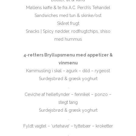
Møllens kaffe & te fra A.C. Perch’s Tehandel
Sandwiches med tun & skinke/ost
Skåret frugt
Snacks | Spicy nødder, rodfrugtchips, shiso
med hummus
4-retters Bryllupsmenu med appetizer &
vinmenu
Kammusling i skal – agurk – dild – rygeost
Surdejsbrød & græsk yoghurt
.
Ceviche af helleflynder – fennikel – ponzo –
stegt tang
Surdejsbrød & græsk yoghurt
.
Fyldt vagtel – ‘urtehave’ – tyttebær – kroketter
.