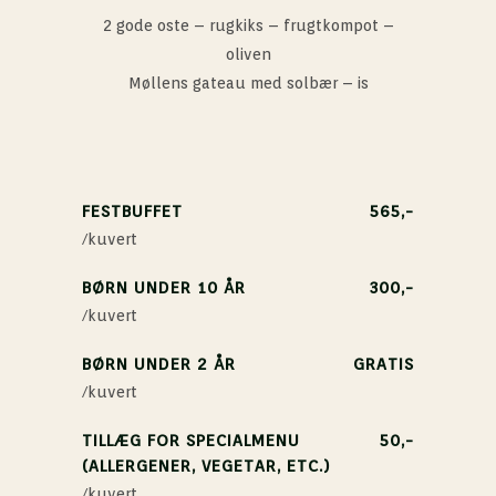
2 gode oste – rugkiks – frugtkompot –
oliven
Møllens gateau med solbær – is
FESTBUFFET
565,-
/kuvert
BØRN UNDER 10 ÅR
300,-
/kuvert
BØRN UNDER 2 ÅR
GRATIS
/kuvert
TILLÆG FOR SPECIALMENU
50,-
(ALLERGENER, VEGETAR, ETC.)
/kuvert