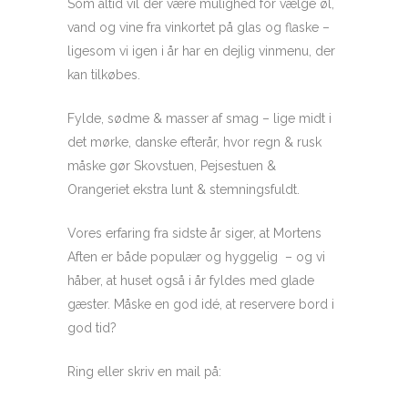
Som altid vil der være mulighed for vælge øl,
vand og vine fra vinkortet på glas og flaske –
ligesom vi igen i år har en dejlig vinmenu, der
kan tilkøbes.
Fylde, sødme & masser af smag – lige midt i
det mørke, danske efterår, hvor regn & rusk
måske gør Skovstuen, Pejsestuen &
Orangeriet ekstra lunt & stemningsfuldt.
Vores erfaring fra sidste år siger, at Mortens
Aften er både populær og hyggelig – og vi
håber, at huset også i år fyldes med glade
gæster. Måske en god idé, at reservere bord i
god tid?
Ring eller skriv en mail på: