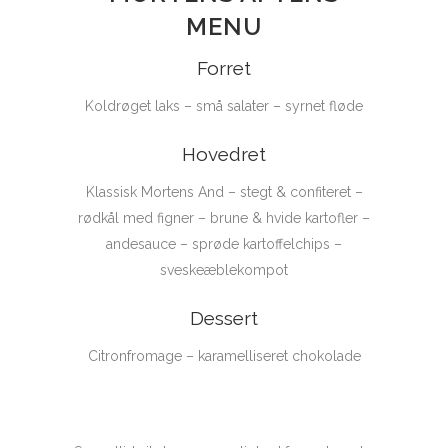
MENU
Forret
Koldrøget laks – små salater – syrnet fløde
Hovedret
Klassisk Mortens And – stegt & confiteret –
rødkål med figner – brune & hvide kartofler –
andesauce – sprøde kartoffelchips –
sveskeæblekompot
Dessert
Citronfromage – karamelliseret chokolade